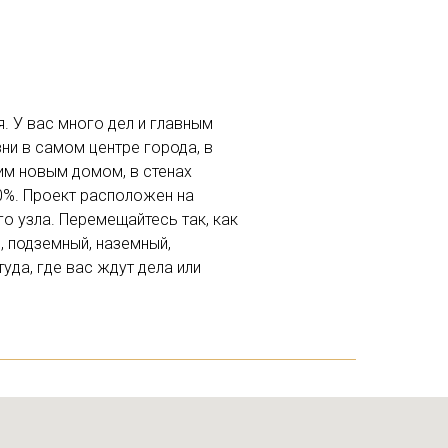
. У вас много дел и главным
ни в самом центре города, в
шим новым домом, в стенах
0%. Проект расположен на
о узла. Перемещайтесь так, как
 подземный, наземный,
да, где вас ждут дела или