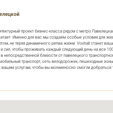
велецкой
тектурный проект бизнес-класса рядом с метро Павелецкая
ватает. Именно для вас мы создаём особые условия для жиз
том, не теряя динамичного ритма жизни. Voxhall станет ва
 и сил, чтобы проживать каждый следующий день на все 10
в непосредственной близости от павелецкого транспортног
мобильный транспорт, сеть велодорожек, пешеходные зоны,
вашим услугам, чтобы вы молниеносно смогли добраться ту