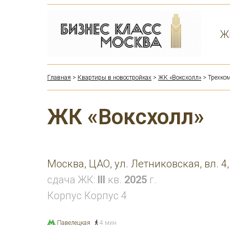
Ж
Главная
>
Квартиры в новостройках
>
ЖК «Воксхолл»
> Трехком
ЖК «Воксхолл»
Москва, ЦАО, ул. Летниковская, вл. 4,
сдача ЖК:
III
кв.
2025
г.
Корпус Корпус 4
Павелецкая
4 мин