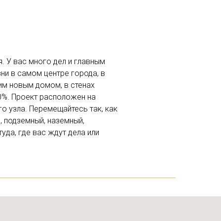
. У вас много дел и главным
ни в самом центре города, в
шим новым домом, в стенах
0%. Проект расположен на
о узла. Перемещайтесь так, как
 подземный, наземный,
да, где вас ждут дела или