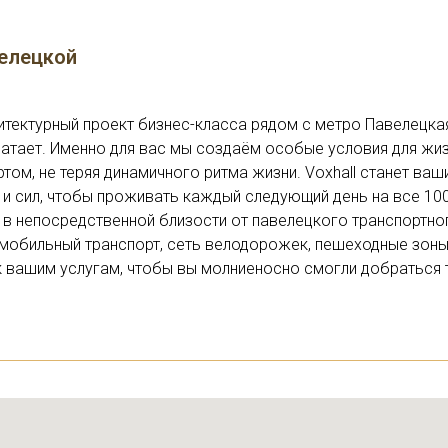
велецкой
тектурный проект бизнес-класса рядом с метро Павелецкая
ватает. Именно для вас мы создаём особые условия для жиз
том, не теряя динамичного ритма жизни. Voxhall станет ва
 и сил, чтобы проживать каждый следующий день на все 10
в непосредственной близости от павелецкого транспортног
мобильный транспорт, сеть велодорожек, пешеходные зоны,
вашим услугам, чтобы вы молниеносно смогли добраться ту