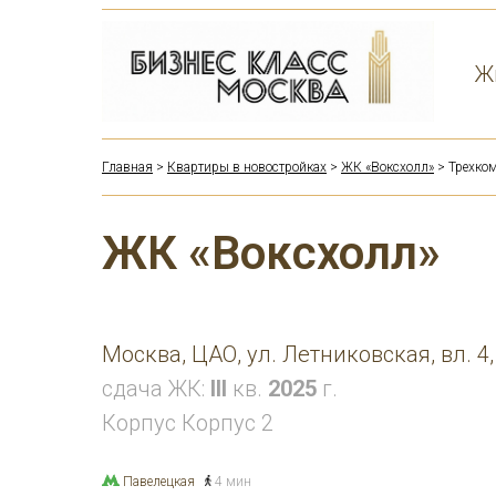
Ж
Главная
>
Квартиры в новостройках
>
ЖК «Воксхолл»
> Трехком
ЖК «Воксхолл»
Москва, ЦАО, ул. Летниковская, вл. 4,
сдача ЖК:
III
кв.
2025
г.
Корпус Корпус 2
Павелецкая
4 мин