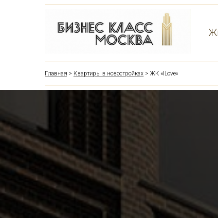
Ж
Главная
>
Квартиры в новостройках
> ЖК «ILove»