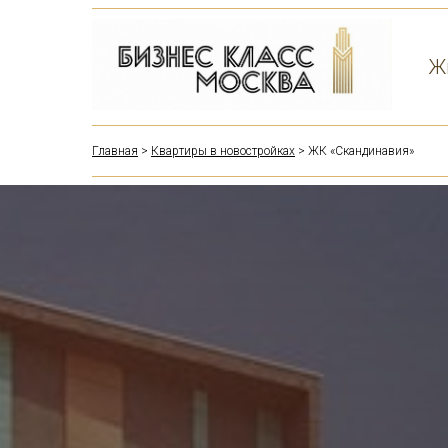
Ж
Главная
>
Квартиры в новостройках
> ЖК «Скандинавия»