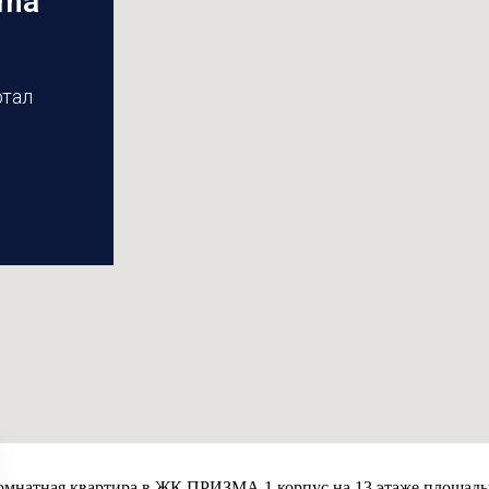
zma
ртал
омнатная квартира в ЖК ПРИЗМА 1 корпус на 13 этаже площадь