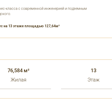
нес-класса с современной инженерией и подземным
ского.
с на 13 этаже площадью 127,64м²
76,584 м²
13
Жилая
Этаж