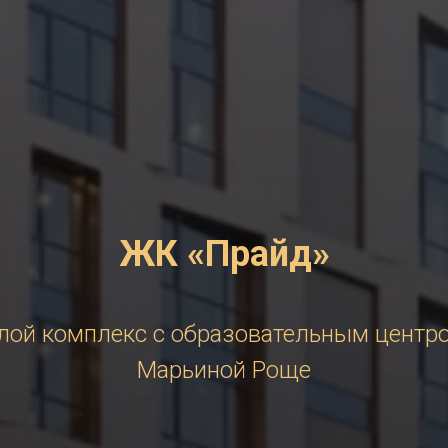
ЖК «Прайд»
ой комплекс с образовательным центр
Марьиной Роще