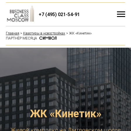
+7 (495) 021-54-91
Главная
>
Квартиры в новостройках
> ЖК «Кинетик»
ПАРТНЁР МЕСЯЦА
ЖК «Кинетик»
Жилой комплекс на Дмтровском шоссе