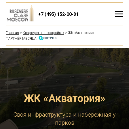
+7 (495) 152-00-81
Главная
>
Квартиры в новостройках
> ЖК «Акватория»
ПАРТНЁР МЕСЯЦА
ЖК «Акватория»
Своя инфраструктура и набережная у
парков