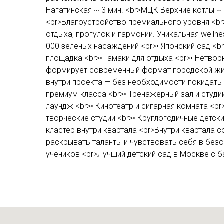
Нагатинская ~ 3 мин. <br>МЦК Верхние котлы ~ 
<br>Благоустройство премиального уровня <b
отдыха, прогулок и гармонии. Уникальная well
000 зелёных насаждений <br>• Японский сад <br
площадка <br>• Гамаки для отдыха <br>• Нетво
формирует современный формат городской жизн
внутри проекта — без необходимости покидать т
премиум-класса <br>• Тренажёрный зал и студи
лаундж <br>• Кинотеатр и сигарная комната <br
творческие студии <br>• Круглогодичные детск
кластер внутри квартала <br>Внутри квартала с
раскрывать таланты и чувствовать себя в безо
учеников <br>Лучший детский сад в Москве с 