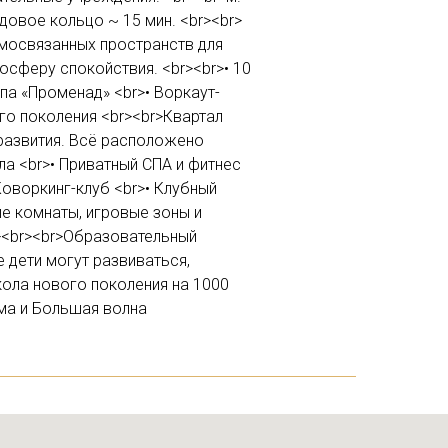
адовое кольцо ~ 15 мин. <br><br>
мосвязанных пространств для
осферу спокойствия. <br><br>• 10
опа «Променад» <br>• Воркаут-
го поколения <br><br>Квартал
развития. Всё расположено
ла <br>• Приватный СПА и фитнес
Коворкинг-клуб <br>• Клубный
ие комнаты, игровые зоны и
r><br><br>Образовательный
е дети могут развиваться,
кола нового поколения на 1000
ма и Большая волна