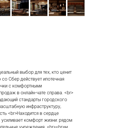
еальный выбор для тех, кто ценит
 со Сбер действует ипотечная
очки с комфортными
родаж в онлайн-чате справа. <br>
задающий стандарты городского
масштабную инфраструктуру,
сть <br>Находится в сердце
 усиливает комфорт жизни: рядом
тельные учреждения. <br><br>м.