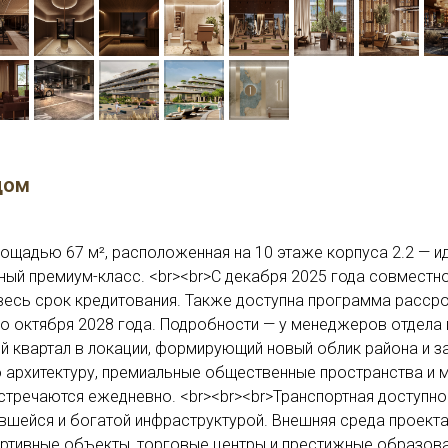
дом
ощадью 67 м², расположенная на 10 этаже корпуса 2.2 — ид
ный премиум-класс. <br><br>С декабря 2025 года совместно
весь срок кредитования. Также доступна программа расср
о октября 2028 года. Подробности — у менеджеров отдела п
й квартал в локации, формирующий новый облик района и 
 архитектуру, премиальные общественные пространства и 
стречаются ежедневно. <br><br><br>Транспортная доступно
шейся и богатой инфраструктурой. Внешняя среда проекта
ртивные объекты, торговые центры и престижные образова