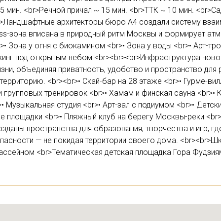
5 мин. <br>Речной причал ~ 15 мин. <br>ТТК ~ 10 мин. <br>С
r>Ландшафтные архитекторы бюро А4 создали систему взаи
ness-зона вписана в природный ритм Москвы и формирует атм
>• Зона у огня с биокамином <br>• Зона у воды <br>• Арт-тр
ркинг под открытым небом <br><br><br>Инфраструктура ново
и, объединяя приватность, удобство и пространство для 
ерриторию. <br><br>• Скай-бар на 28 этаже <br>• Гурме-вил
и групповых тренировок <br>• Хамам и финская сауна <br>• 
>• Музыкальная студия <br>• Арт-зал с подиумом <br>• Детск
ие площадки <br>• Пляжный клуб на берегу Москвы-реки <b
озданы пространства для образования, творчества и игр, гд
пасности — не покидая территории своего дома. <br><br>Ш
бассейном <br>Тематическая детская площадка Гора Фудзия