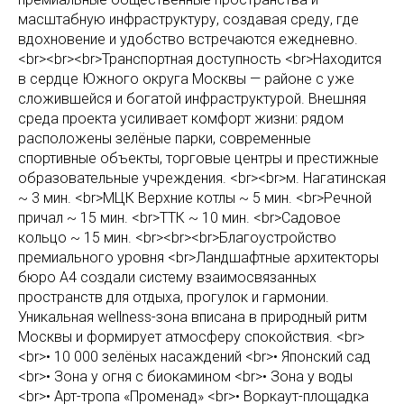
масштабную инфраструктуру, создавая среду, где
вдохновение и удобство встречаются ежедневно.
<br><br><br>Транспортная доступность <br>Находится
в сердце Южного округа Москвы — районе с уже
сложившейся и богатой инфраструктурой. Внешняя
среда проекта усиливает комфорт жизни: рядом
расположены зелёные парки, современные
спортивные объекты, торговые центры и престижные
образовательные учреждения. <br><br>м. Нагатинская
~ 3 мин. <br>МЦК Верхние котлы ~ 5 мин. <br>Речной
причал ~ 15 мин. <br>ТТК ~ 10 мин. <br>Садовое
кольцо ~ 15 мин. <br><br><br>Благоустройство
премиального уровня <br>Ландшафтные архитекторы
бюро А4 создали систему взаимосвязанных
пространств для отдыха, прогулок и гармонии.
Уникальная wellness-зона вписана в природный ритм
Москвы и формирует атмосферу спокойствия. <br>
<br>• 10 000 зелёных насаждений <br>• Японский сад
<br>• Зона у огня с биокамином <br>• Зона у воды
<br>• Арт-тропа «Променад» <br>• Воркаут-площадка