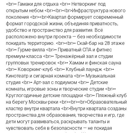
<br>• Гамаки для отдыха <br>• Нетворкинг под
открытым небом <br><br><br>Инфраструктура нового
поколения <br><br>Квартал формирует современный
формат городской жизни, объединяя приватность,
удобство и пространство для развития. Всё
расположено внутри проекта — без необходимости
покидать территорию. <br><br>• Скай-бар на 28 этаже
<br>• Гурме-вилла <br>• Приватный СПА и фитнес
премиум-класса <br>• Тренажёрный зал и студии
групповых тренировок <br>• Хамам и финская сауна
<br>• Коворкинг-клуб <br>• Клубный лаундж <br>•
Кинотеатр и сигарная комната <br>• Музыкальная
студия <br>• Арт-зал с подиумом <br>• Детские
комнаты, игровые зоны и творческие студии <br>•
Круглогодичные детские площадки <br>• Пляжный клуб
на берегу Москвы-реки <br><br><br>Образовательный
кластер внутри квартала <br>Внутри квартала созданы
пространства для образования, творчества и игр, где
дети могут развиваться, раскрывать таланты и
чувствовать себя в безопасности — не покидая