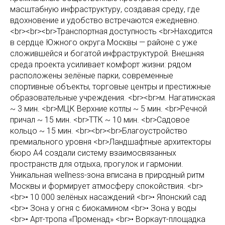
масштабную инфраструктуру, создавая среду, где
вдохновение и удобство встречаются ежедневно.
<br><br><br>Транспортная доступность <br>Находится
в сердце Южного округа Москвы — районе с уже
сложившейся и богатой инфраструктурой. Внешняя
среда проекта усиливает комфорт жизни: рядом
расположены зелёные парки, современные
спортивные объекты, торговые центры и престижные
образовательные учреждения. <br><br>м. Нагатинская
~ 3 мин. <br>МЦК Верхние котлы ~ 5 мин. <br>Речной
причал ~ 15 мин. <br>ТТК ~ 10 мин. <br>Садовое
кольцо ~ 15 мин. <br><br><br>Благоустройство
премиального уровня <br>Ландшафтные архитекторы
бюро А4 создали систему взаимосвязанных
пространств для отдыха, прогулок и гармонии.
Уникальная wellness-зона вписана в природный ритм
Москвы и формирует атмосферу спокойствия. <br>
<br>• 10 000 зелёных насаждений <br>• Японский сад
<br>• Зона у огня с биокамином <br>• Зона у воды
<br>• Арт-тропа «Променад» <br>• Воркаут-площадка