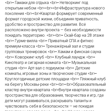
<br>• Гамаки для отдыха <br>• Нетворкинг под
открытым небом <br><br><br>Инфраструктура нового
поколения <br><br>Квартал формирует современный
формат городской жизни, объединяя приватность,
удобство и пространство для развития. Всё
расположено внутри проекта — без необходимости
покидать территорию. <br><br>• Скай-бар на 28 этаже
<br>• Гурме-вилла <br>• Приватный СПА и фитнес
премиум-класса <br>• Тренажёрный зал и студии
групповых тренировок <br>• Хамам и финская сауна
<br>• Коворкинг-клуб <br>• Клубный лаундж <br>•
Кинотеатр и сигарная комната <br>• Музыкальная
студия <br>• Арт-зал с подиумом <br>• Детские
комнаты, игровые зоны и творческие студии <br>•
Круглогодичные детские площадки <br>• Пляжный клуб
на берегу Москвы-реки <br><br><br>Образовательный
кластер внутри квартала <br>Внутри квартала созданы
пространства для образования, творчества и игр, где
дети могут развиваться, раскрывать таланты и
чувствовать себя в безопасности — не покидая