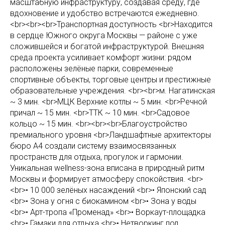
масштабную инфраструктуру, создавая среду, где
вдохновение и удобство встречаются ежедневно.
<br><br><br>Транспортная доступность <br>Находится
в сердце Южного округа Москвы — районе с уже
сложившейся и богатой инфраструктурой. Внешняя
среда проекта усиливает комфорт жизни: рядом
расположены зелёные парки, современные
спортивные объекты, торговые центры и престижные
образовательные учреждения. <br><br>м. Нагатинская
~ 3 мин. <br>МЦК Верхние котлы ~ 5 мин. <br>Речной
причал ~ 15 мин. <br>ТТК ~ 10 мин. <br>Садовое
кольцо ~ 15 мин. <br><br><br>Благоустройство
премиального уровня <br>Ландшафтные архитекторы
бюро А4 создали систему взаимосвязанных
пространств для отдыха, прогулок и гармонии.
Уникальная wellness-зона вписана в природный ритм
Москвы и формирует атмосферу спокойствия. <br>
<br>• 10 000 зелёных насаждений <br>• Японский сад
<br>• Зона у огня с биокамином <br>• Зона у воды
<br>• Арт-тропа «Променад» <br>• Воркаут-площадка
<br>• Гамаки для отдыха <br>• Нетворкинг под