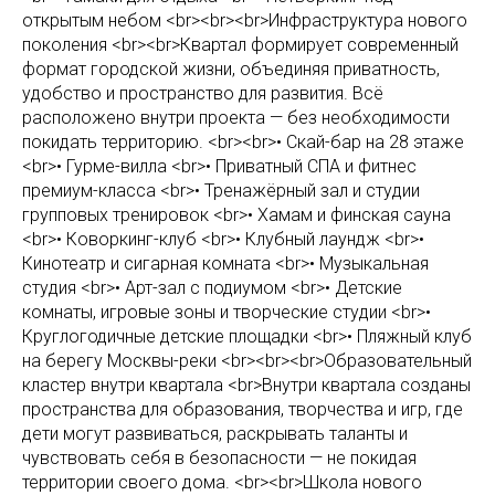
открытым небом <br><br><br>Инфраструктура нового
поколения <br><br>Квартал формирует современный
формат городской жизни, объединяя приватность,
удобство и пространство для развития. Всё
расположено внутри проекта — без необходимости
покидать территорию. <br><br>• Скай-бар на 28 этаже
<br>• Гурме-вилла <br>• Приватный СПА и фитнес
премиум-класса <br>• Тренажёрный зал и студии
групповых тренировок <br>• Хамам и финская сауна
<br>• Коворкинг-клуб <br>• Клубный лаундж <br>•
Кинотеатр и сигарная комната <br>• Музыкальная
студия <br>• Арт-зал с подиумом <br>• Детские
комнаты, игровые зоны и творческие студии <br>•
Круглогодичные детские площадки <br>• Пляжный клуб
на берегу Москвы-реки <br><br><br>Образовательный
кластер внутри квартала <br>Внутри квартала созданы
пространства для образования, творчества и игр, где
дети могут развиваться, раскрывать таланты и
чувствовать себя в безопасности — не покидая
территории своего дома. <br><br>Школа нового