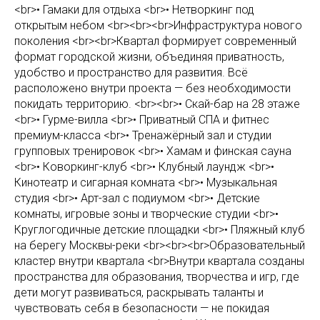
<br>• Гамаки для отдыха <br>• Нетворкинг под
открытым небом <br><br><br>Инфраструктура нового
поколения <br><br>Квартал формирует современный
формат городской жизни, объединяя приватность,
удобство и пространство для развития. Всё
расположено внутри проекта — без необходимости
покидать территорию. <br><br>• Скай-бар на 28 этаже
<br>• Гурме-вилла <br>• Приватный СПА и фитнес
премиум-класса <br>• Тренажёрный зал и студии
групповых тренировок <br>• Хамам и финская сауна
<br>• Коворкинг-клуб <br>• Клубный лаундж <br>•
Кинотеатр и сигарная комната <br>• Музыкальная
студия <br>• Арт-зал с подиумом <br>• Детские
комнаты, игровые зоны и творческие студии <br>•
Круглогодичные детские площадки <br>• Пляжный клуб
на берегу Москвы-реки <br><br><br>Образовательный
кластер внутри квартала <br>Внутри квартала созданы
пространства для образования, творчества и игр, где
дети могут развиваться, раскрывать таланты и
чувствовать себя в безопасности — не покидая