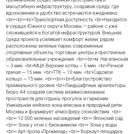
масштабную инфраструктуру, создавая среду, где
вдохновение и удобство встречаются ежедневно.
<br><br><br>Транспортная доступность <br>Находится
в сердце Южного округа Москвы — районе с уже
сложившейся и богатой инфраструктурой. Внешняя
среда проекта усиливает комфорт жизни: рядом
расположены зелёные парки, современные
спортивные объекты, торговые центры и престижные
образовательные учреждения. <br><br>м. Нагатинская
~ 3 мин. <br>МЦК Верхние котлы ~ 5 мин. <br>Речной
причал ~ 15 мин. <br>ТТК ~ 10 мин. <br>Садовое
кольцо ~ 15 мин. <br><br><br>Благоустройство
премиального уровня <br>Ландшафтные архитекторы
бюро А4 создали систему взаимосвязанных
пространств для отдыха, прогулок и гармонии.
Уникальная wellness-зона вписана в природный ритм
Москвы и формирует атмосферу спокойствия. <br>
<br>• 10 000 зелёных насаждений <br>• Японский сад
<br>• Зона у огня с биокамином <br>• Зона у воды
<br>• Арт-тропа «Променад» <br>• Воркаут-площадка