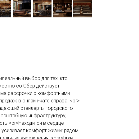
идеальный выбор для тех, кто
местно со Сбер действует
амма рассрочки с комфортными
родаж в онлайн-чате справа. <br>
задающий стандарты городского
масштабную инфраструктуру,
сть <br>Находится в сердце
 усиливает комфорт жизни: рядом
тельные учреждения. <br><br>м.