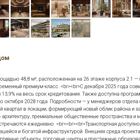
дом
ощадью 48,8 м², расположенная на 26 этаже корпуса 2.1 — 
временный премиум-класс. <br><br>С декабря 2025 года сов
 13,9% на весь срок кредитования. Также доступна прогр
о октября 2028 года. Подробности — у менеджеров отдела п
й квартал в локации, формирующий новый облик района и 
 архитектуру, премиальные общественные пространства и 
стречаются ежедневно. <br><br><br>Транспортная доступно
шейся и богатой инфраструктурой. Внешняя среда проекта
ртивные объекты, торговые центры и престижные образова