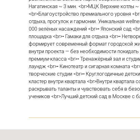
Нагатинская ~ 3 мин. <br>МЦК Верхние котлы ~ 
<br>Благоустройство премиального уровня <b
отдыха, прогулок и гармонии. Уникальная well
000 зелёных насаждений <br>• Японский сад <br
площадка <br>• Гамаки для отдыха <br>• Нетво
формирует современный формат городской жизн
внутри проекта — без необходимости покидать т
премиум-класса <br>• Тренажёрный зал и студи
лаундж <br>• Кинотеатр и сигарная комната <br
творческие студии <br>• Круглогодичные детск
кластер внутри квартала <br>Внутри квартала с
раскрывать таланты и чувствовать себя в безо
учеников <br>Лучший детский сад в Москве с 