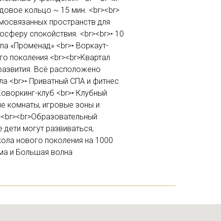
адовое кольцо ~ 15 мин. <br><br>
мосвязанных пространств для
осферу спокойствия. <br><br>• 10
опа «Променад» <br>• Воркаут-
го поколения <br><br>Квартал
развития. Всё расположено
ла <br>• Приватный СПА и фитнес
Коворкинг-клуб <br>• Клубный
ие комнаты, игровые зоны и
r><br><br>Образовательный
е дети могут развиваться,
кола нового поколения на 1000
ма и Большая волна