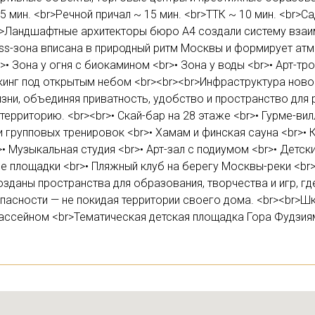
5 мин. <br>Речной причал ~ 15 мин. <br>ТТК ~ 10 мин. <br>С
r>Ландшафтные архитекторы бюро А4 создали систему взаи
ness-зона вписана в природный ритм Москвы и формирует атм
>• Зона у огня с биокамином <br>• Зона у воды <br>• Арт-тр
ркинг под открытым небом <br><br><br>Инфраструктура ново
и, объединяя приватность, удобство и пространство для 
ерриторию. <br><br>• Скай-бар на 28 этаже <br>• Гурме-вил
и групповых тренировок <br>• Хамам и финская сауна <br>• 
>• Музыкальная студия <br>• Арт-зал с подиумом <br>• Детск
ие площадки <br>• Пляжный клуб на берегу Москвы-реки <b
озданы пространства для образования, творчества и игр, гд
пасности — не покидая территории своего дома. <br><br>Ш
бассейном <br>Тематическая детская площадка Гора Фудзия