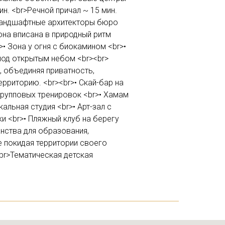
н. <br>Речной причал ~ 15 мин.
>Ландшафтные архитекторы бюро
она вписана в природный ритм
• Зона у огня с биокамином <br>•
 под открытым небом <br><br>
 объединяя приватность,
рриторию. <br><br>• Скай-бар на
 групповых тренировок <br>• Хамам
альная студия <br>• Арт-зал с
и <br>• Пляжный клуб на берегу
нства для образования,
не покидая территории своего
br>Тематическая детская