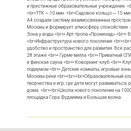
и престижные образовательные учреждения. <br
<br>ТТК ~ 10 мин. <br>Садовое кольцо ~ 15 м
А4 создали систему взаимосвязанных пространс
Москвы и формирует атмосферу спокойствия. <b
Зона у воды <br>• Арт-тропа «Променад» <br>• 
<br>Инфраструктура нового поколения <br><br
удобство и пространство для развития. Всё ра
28 этаже <br>• Гурме-вилла <br>• Приватный СП
и финская сауна <br>• Коворкинг-клуб <br>• Клу
подиумом <br>• Детские комнаты, игровые зоны
Москвы-реки <br><br><br>Образовательный кла
творчества и игр, где дети могут развиваться,
дома. <br><br>Школа нового поколения на 100
площадка Гора Фудзияма и Большая волна