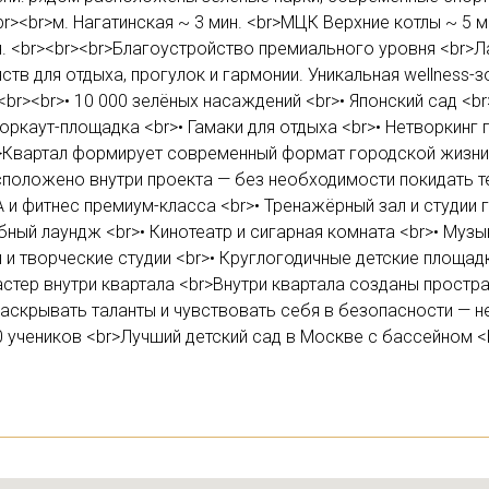
><br>м. Нагатинская ~ 3 мин. <br>МЦК Верхние котлы ~ 5 ми
ин. <br><br><br>Благоустройство премиального уровня <br
тв для отдыха, прогулок и гармонии. Уникальная wellness-з
r><br>• 10 000 зелёных насаждений <br>• Японский сад <br>
Воркаут-площадка <br>• Гамаки для отдыха <br>• Нетворкинг
>Квартал формирует современный формат городской жизни,
сположено внутри проекта — без необходимости покидать те
А и фитнес премиум-класса <br>• Тренажёрный зал и студии
бный лаундж <br>• Кинотеатр и сигарная комната <br>• Музык
 и творческие студии <br>• Круглогодичные детские площадк
стер внутри квартала <br>Внутри квартала созданы простра
 раскрывать таланты и чувствовать себя в безопасности — 
0 учеников <br>Лучший детский сад в Москве с бассейном <