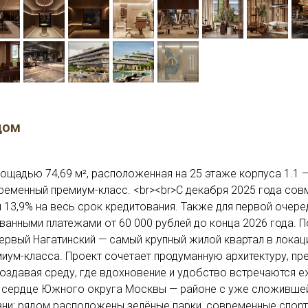
дом
ощадью 74,69 м², расположенная на 25 этаже корпуса 1.1 —
временный премиум-класс. <br><br>С декабря 2025 года сов
13,9% на весь срок кредитования. Также для первой очере
анными платежами от 60 000 рублей до конца 2026 года. 
>Первый Нагатинский — самый крупный жилой квартал в лока
миум-класса. Проект сочетает продуманную архитектуру, п
оздавая среду, где вдохновение и удобство встречаются е
в сердце Южного округа Москвы — районе с уже сложившей
зни: рядом расположены зелёные парки, современные спор