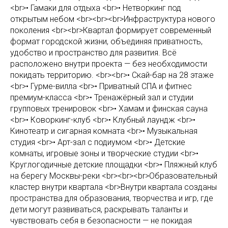
<br>• Гамаки для отдыха <br>• Нетворкинг под
открытым небом <br><br><br>Инфраструктура нового
поколения <br><br>Квартал формирует современный
формат городской жизни, объединяя приватность,
удобство и пространство для развития. Всё
расположено внутри проекта — без необходимости
покидать территорию. <br><br>• Скай-бар на 28 этаже
<br>• Гурме-вилла <br>• Приватный СПА и фитнес
премиум-класса <br>• Тренажёрный зал и студии
групповых тренировок <br>• Хамам и финская сауна
<br>• Коворкинг-клуб <br>• Клубный лаундж <br>•
Кинотеатр и сигарная комната <br>• Музыкальная
студия <br>• Арт-зал с подиумом <br>• Детские
комнаты, игровые зоны и творческие студии <br>•
Круглогодичные детские площадки <br>• Пляжный клуб
на берегу Москвы-реки <br><br><br>Образовательный
кластер внутри квартала <br>Внутри квартала созданы
пространства для образования, творчества и игр, где
дети могут развиваться, раскрывать таланты и
чувствовать себя в безопасности — не покидая