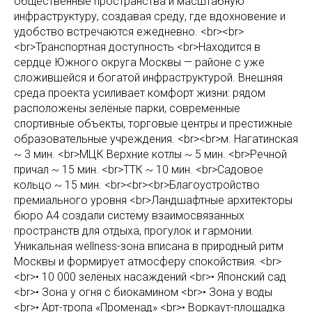
общественные пространства и масштабную
инфраструктуру, создавая среду, где вдохновение и
удобство встречаются ежедневно. <br><br>
<br>Транспортная доступность <br>Находится в
сердце Южного округа Москвы — районе с уже
сложившейся и богатой инфраструктурой. Внешняя
среда проекта усиливает комфорт жизни: рядом
расположены зелёные парки, современные
спортивные объекты, торговые центры и престижные
образовательные учреждения. <br><br>м. Нагатинская
~ 3 мин. <br>МЦК Верхние котлы ~ 5 мин. <br>Речной
причал ~ 15 мин. <br>ТТК ~ 10 мин. <br>Садовое
кольцо ~ 15 мин. <br><br><br>Благоустройство
премиального уровня <br>Ландшафтные архитекторы
бюро А4 создали систему взаимосвязанных
пространств для отдыха, прогулок и гармонии.
Уникальная wellness-зона вписана в природный ритм
Москвы и формирует атмосферу спокойствия. <br>
<br>• 10 000 зелёных насаждений <br>• Японский сад
<br>• Зона у огня с биокамином <br>• Зона у воды
<br>• Арт-тропа «Променад» <br>• Воркаут-площадка