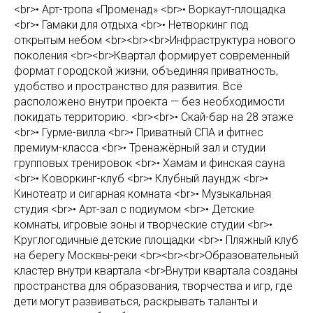
<br>• Арт-тропа «Променад» <br>• Воркаут-площадка
<br>• Гамаки для отдыха <br>• Нетворкинг под
открытым небом <br><br><br>Инфраструктура нового
поколения <br><br>Квартал формирует современный
формат городской жизни, объединяя приватность,
удобство и пространство для развития. Всё
расположено внутри проекта — без необходимости
покидать территорию. <br><br>• Скай-бар на 28 этаже
<br>• Гурме-вилла <br>• Приватный СПА и фитнес
премиум-класса <br>• Тренажёрный зал и студии
групповых тренировок <br>• Хамам и финская сауна
<br>• Коворкинг-клуб <br>• Клубный лаундж <br>•
Кинотеатр и сигарная комната <br>• Музыкальная
студия <br>• Арт-зал с подиумом <br>• Детские
комнаты, игровые зоны и творческие студии <br>•
Круглогодичные детские площадки <br>• Пляжный клуб
на берегу Москвы-реки <br><br><br>Образовательный
кластер внутри квартала <br>Внутри квартала созданы
пространства для образования, творчества и игр, где
дети могут развиваться, раскрывать таланты и