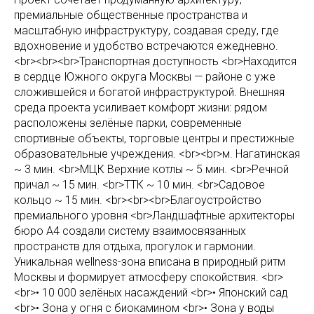
премиальные общественные пространства и
масштабную инфраструктуру, создавая среду, где
вдохновение и удобство встречаются ежедневно.
<br><br><br>Транспортная доступность <br>Находится
в сердце Южного округа Москвы — районе с уже
сложившейся и богатой инфраструктурой. Внешняя
среда проекта усиливает комфорт жизни: рядом
расположены зелёные парки, современные
спортивные объекты, торговые центры и престижные
образовательные учреждения. <br><br>м. Нагатинская
~ 3 мин. <br>МЦК Верхние котлы ~ 5 мин. <br>Речной
причал ~ 15 мин. <br>ТТК ~ 10 мин. <br>Садовое
кольцо ~ 15 мин. <br><br><br>Благоустройство
премиального уровня <br>Ландшафтные архитекторы
бюро А4 создали систему взаимосвязанных
пространств для отдыха, прогулок и гармонии.
Уникальная wellness-зона вписана в природный ритм
Москвы и формирует атмосферу спокойствия. <br>
<br>• 10 000 зелёных насаждений <br>• Японский сад
<br>• Зона у огня с биокамином <br>• Зона у воды