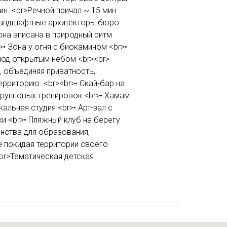
н. <br>Речной причал ~ 15 мин.
>Ландшафтные архитекторы бюро
она вписана в природный ритм
• Зона у огня с биокамином <br>•
 под открытым небом <br><br>
 объединяя приватность,
рриторию. <br><br>• Скай-бар на
 групповых тренировок <br>• Хамам
альная студия <br>• Арт-зал с
и <br>• Пляжный клуб на берегу
нства для образования,
не покидая территории своего
br>Тематическая детская