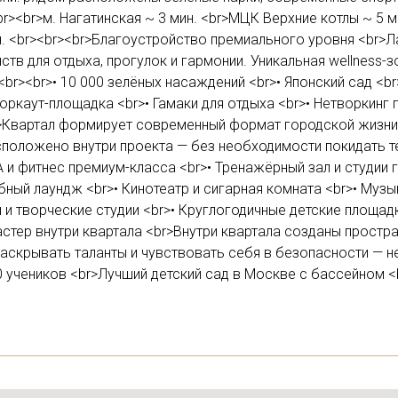
><br>м. Нагатинская ~ 3 мин. <br>МЦК Верхние котлы ~ 5 ми
ин. <br><br><br>Благоустройство премиального уровня <br
тв для отдыха, прогулок и гармонии. Уникальная wellness-з
r><br>• 10 000 зелёных насаждений <br>• Японский сад <br>
Воркаут-площадка <br>• Гамаки для отдыха <br>• Нетворкинг
>Квартал формирует современный формат городской жизни,
сположено внутри проекта — без необходимости покидать те
А и фитнес премиум-класса <br>• Тренажёрный зал и студии
бный лаундж <br>• Кинотеатр и сигарная комната <br>• Музык
 и творческие студии <br>• Круглогодичные детские площадк
стер внутри квартала <br>Внутри квартала созданы простра
 раскрывать таланты и чувствовать себя в безопасности — 
0 учеников <br>Лучший детский сад в Москве с бассейном <