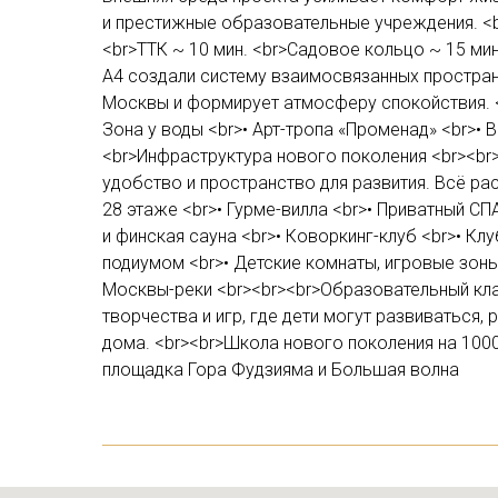
и престижные образовательные учреждения. <br
<br>ТТК ~ 10 мин. <br>Садовое кольцо ~ 15 м
А4 создали систему взаимосвязанных пространс
Москвы и формирует атмосферу спокойствия. <b
Зона у воды <br>• Арт-тропа «Променад» <br>• 
<br>Инфраструктура нового поколения <br><br
удобство и пространство для развития. Всё ра
28 этаже <br>• Гурме-вилла <br>• Приватный СП
и финская сауна <br>• Коворкинг-клуб <br>• Клу
подиумом <br>• Детские комнаты, игровые зоны
Москвы-реки <br><br><br>Образовательный кла
творчества и игр, где дети могут развиваться,
дома. <br><br>Школа нового поколения на 100
площадка Гора Фудзияма и Большая волна