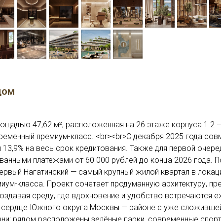
дом
ощадью 47,62 м², расположенная на 26 этаже корпуса 1.2 —
временный премиум-класс. <br><br>С декабря 2025 года сов
13,9% на весь срок кредитования. Также для первой очере
анными платежами от 60 000 рублей до конца 2026 года. 
>Первый Нагатинский — самый крупный жилой квартал в лока
миум-класса. Проект сочетает продуманную архитектуру, п
оздавая среду, где вдохновение и удобство встречаются е
в сердце Южного округа Москвы — районе с уже сложившей
зни: рядом расположены зелёные парки, современные спор