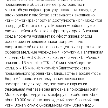
премиальные общественные пространства и
масштабную инфраструктуру, создавая среду, где
вдохновение и удобство встречаются ежедневно.
<br><br><br>Транспортная доступность <br>Находится
в сердце Южного округа Москвы — районе с уже
сложившейся и богатой инфраструктурой. Внешняя
среда проекта усиливает комфорт жизни: рядом
расположены зелёные парки, современные
спортивные объекты, торговые центры и престижные
образовательные учреждения. <br><br>м. Нагатинская
~ 3 мин. <br>МЦК Верхние котлы ~ 5 мин. <br>Речной
причал ~ 15 мин. <br>ТТК ~ 10 мин. <br>Садовое
кольцо ~ 15 мин. <br><br><br>Благоустройство
премиального уровня <br>Ландшафтные архитекторы
бюро А4 создали систему взаимосвязанных
пространств для отдыха, прогулок и гармонии.
Уникальная wellness-зона вписана в природный ритм
Москвы и формирует атмосферу спокойствия. <br>
<br>• 10 000 зелёных насаждений <br>• Японский сад
<br>• Зона у огня с биокамином <br>• Зона у воды