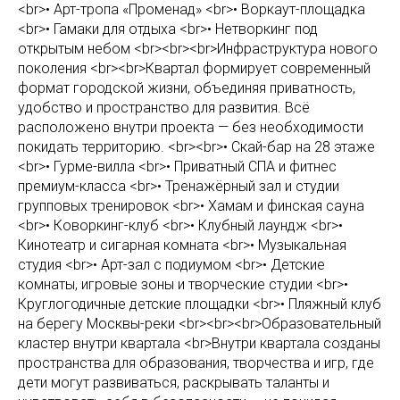
<br>• Арт-тропа «Променад» <br>• Воркаут-площадка
<br>• Гамаки для отдыха <br>• Нетворкинг под
открытым небом <br><br><br>Инфраструктура нового
поколения <br><br>Квартал формирует современный
формат городской жизни, объединяя приватность,
удобство и пространство для развития. Всё
расположено внутри проекта — без необходимости
покидать территорию. <br><br>• Скай-бар на 28 этаже
<br>• Гурме-вилла <br>• Приватный СПА и фитнес
премиум-класса <br>• Тренажёрный зал и студии
групповых тренировок <br>• Хамам и финская сауна
<br>• Коворкинг-клуб <br>• Клубный лаундж <br>•
Кинотеатр и сигарная комната <br>• Музыкальная
студия <br>• Арт-зал с подиумом <br>• Детские
комнаты, игровые зоны и творческие студии <br>•
Круглогодичные детские площадки <br>• Пляжный клуб
на берегу Москвы-реки <br><br><br>Образовательный
кластер внутри квартала <br>Внутри квартала созданы
пространства для образования, творчества и игр, где
дети могут развиваться, раскрывать таланты и