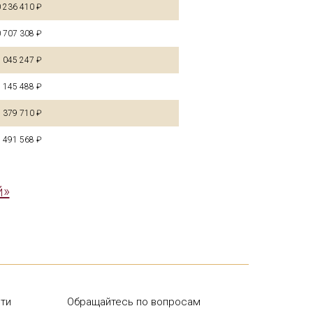
 236 410 ₽
 707 308 ₽
 045 247 ₽
 145 488 ₽
 379 710 ₽
 491 568 ₽
й»
ти
Обращайтесь по вопросам