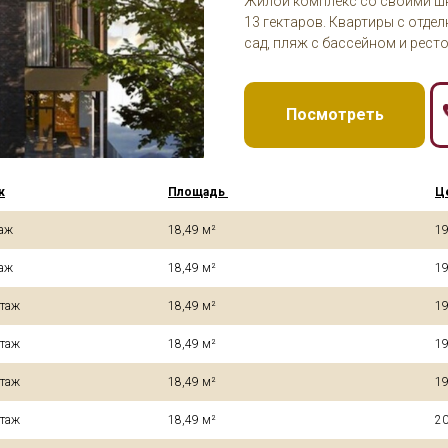
Жилой комплекс со своими шк
13 гектаров. Квартиры с отдел
сад, пляж с бассейном и рест
Посмотреть
ж
Площадь
Ц
таж
18,49 м²
19
таж
18,49 м²
19
этаж
18,49 м²
19
этаж
18,49 м²
19
этаж
18,49 м²
19
этаж
18,49 м²
20