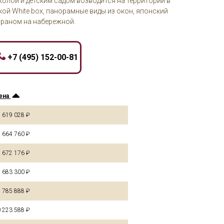
олой и детским садом возводится на территории в
кой White box, панорамные виды из окон, японский
ораном на набережной.
+7 (495) 152-00-81
ена
 619 028 ₽
 664 760 ₽
 672 176 ₽
 683 300 ₽
 785 888 ₽
 223 588 ₽