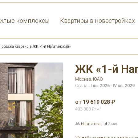
илые комплексы
Квартиры в новостройках
Продажа квартир в ЖК «1-й Нагатинский»
ЖК «1-й На
Москва, ЮАО
Сдача:
II кв.
2026
-
IV кв.
2029
от 19 619 028 ₽
403 000 ₽/м²
Нагатинская
3 мин