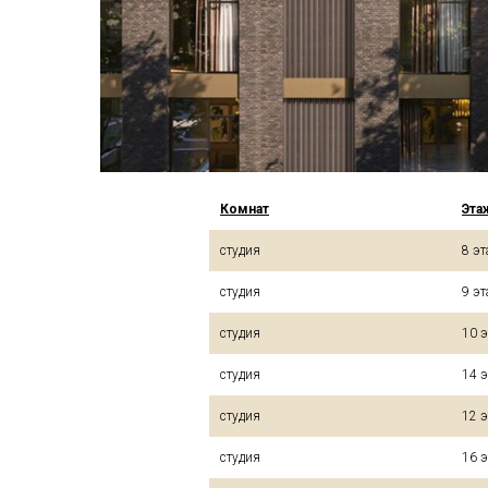
Комнат
Эта
студия
8 э
студия
9 э
студия
10 
студия
14 
студия
12 
студия
16 