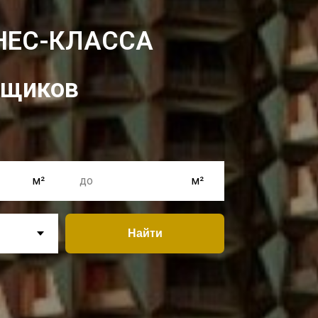
НЕС-КЛАССА
йщиков
Найти