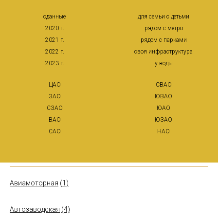
сданные
для семьи с детьми
2020 г.
рядом с метро
2021 г.
рядом с парками
2022 г.
своя инфраструктура
2023 г.
у воды
ЦАО
СВАО
ЗАО
ЮВАО
СЗАО
ЮАО
ВАО
ЮЗАО
САО
НАО
Авиамоторная
(1)
Автозаводская
(4)