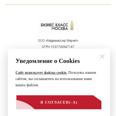
ООО «Медиакассир Маркет»
ОГРН 1237700347147
ИНН 9715450460
Реклама на портале:
Уведомление о Cookies
welcome@mediakassir.ru
+7 (495) 152-00-81
Сайт использует файлы cookie.
Пользуясь нашим
Политика конфиденциальности
сайтом, вы соглашаетесь на использование нами
Контакты
ваших файлов.
© Businessclass Moscow, 2026
Обращайтесь по вопросам
Я СОГЛАСЕН(-А)
+7 (495) 152-00-81