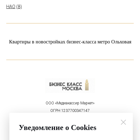
НАО
(8)
Квартиры в новостройках бизнес-класса метро Ольховая
ООО «Медиакассир Маркет»
ОГРН 1237700347147
ИНН 9715450460
Уведомление о Cookies
Реклама на портале:
welcome@mediakassir.ru