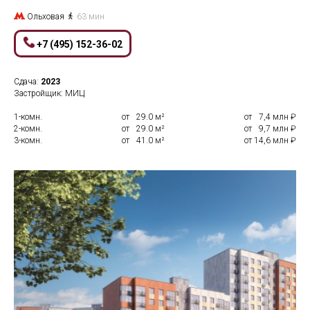
Ольховая
63 мин
+7 (495) 152-36-02
Сдача:
2023
Застройщик: МИЦ
1-комн.
от
0
29.0 м²
от
0
7,4 млн ₽
2-комн.
от
0
29.0 м²
от
0
9,7 млн ₽
3-комн.
от
0
41.0 м²
от 14,6 млн ₽