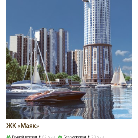
ЖК «Маяк»
Речной вокзал
82 мин
Беломорская
70 мин