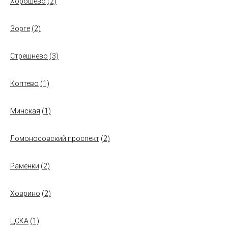
Хорошево
(2)
Зорге
(2)
Стрешнево
(3)
Коптево
(1)
Минская
(1)
Ломоносовский проспект
(2)
Раменки
(2)
Ховрино
(2)
ЦСКА
(1)