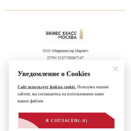
ООО «Медиакассир Маркет»
ОГРН 1237700347147
ИНН 9715450460
Уведомление о Cookies
Реклама на портале:
welcome@mediakassir.ru
+7 (495) 152-00-81
Сайт использует файлы cookie.
Пользуясь нашим
Политика конфиденциальности
сайтом, вы соглашаетесь на использование нами
Контакты
ваших файлов.
© Businessclass Moscow, 2026
Обращайтесь по вопросам
Я СОГЛАСЕН(-А)
+7 (495) 152-00-81