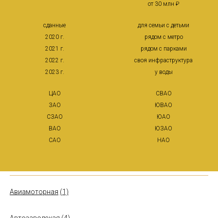
от 30 млн ₽
сданные
для семьи с детьми
2020 г.
рядом с метро
2021 г.
рядом с парками
2022 г.
своя инфраструктура
2023 г.
у воды
ЦАО
СВАО
ЗАО
ЮВАО
СЗАО
ЮАО
ВАО
ЮЗАО
САО
НАО
Авиамоторная
(1)