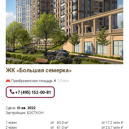
ЖК «Большая семерка»
Преображенская площадь
20 мин
+7 (495) 152-00-81
Сдача:
III кв.
2022
Застройщик: БЭСТКОН
1-комн.
от
0
40.0 м²
от 17,2 млн ₽
2-комн.
от
0
61.0 м²
от 23,7 млн ₽