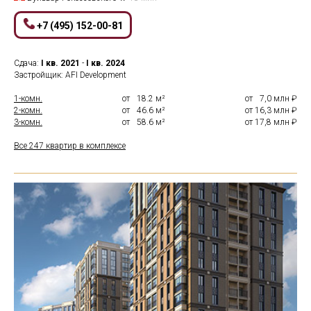
+7 (495) 152-00-81
Сдача:
I кв.
2021
-
I кв.
2024
Застройщик: AFI Development
1-комн.
от
0
18.2 м²
от
0
7,0 млн ₽
2-комн.
от
0
46.6 м²
от 16,3 млн ₽
3-комн.
от
0
58.6 м²
от 17,8 млн ₽
Все 247 квартир в комплексе