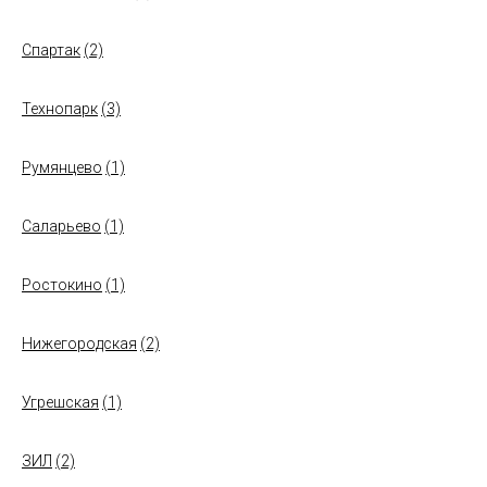
Спартак
(2)
Технопарк
(3)
Румянцево
(1)
Саларьево
(1)
Ростокино
(1)
Нижегородская
(2)
Угрешская
(1)
ЗИЛ
(2)