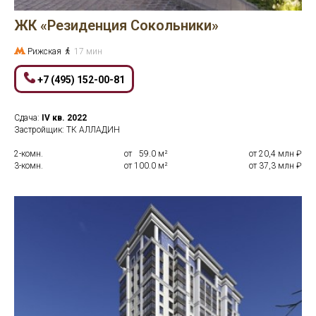
ЖК «Резиденция Сокольники»
Рижская
17 мин
+7 (495) 152-00-81
Сдача:
IV кв.
2022
Застройщик: ТК АЛЛАДИН
2-комн.
от
0
59.0 м²
от 20,4 млн ₽
3-комн.
от 100.0 м²
от 37,3 млн ₽