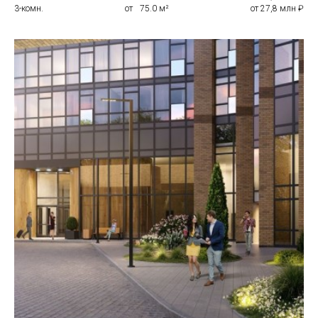
3-комн.
от
0
75.0 м²
от 27,8 млн ₽