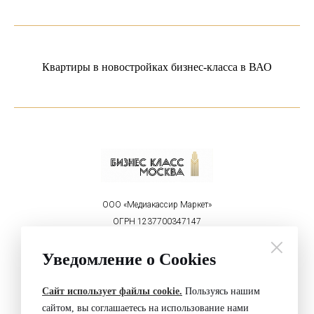
Квартиры в новостройках бизнес-класса в ВАО
ООО «Медиакассир Маркет»
ОГРН 1237700347147
ИНН 9715450460
Уведомление о Cookies
Реклама на портале:
welcome@mediakassir.ru
+7 (495) 152-00-81
Сайт использует файлы cookie.
Пользуясь нашим
Политика конфиденциальности
сайтом, вы соглашаетесь на использование нами