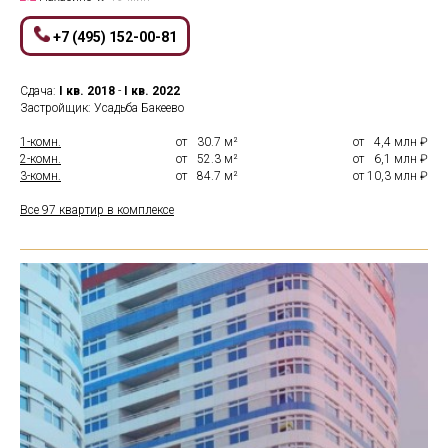
+7 (495) 152-00-81
Сдача:
I кв.
2018
-
I кв.
2022
Застройщик: Усадьба Бакеево
1-комн.
от
0
30.7 м²
от
0
4,4 млн ₽
2-комн.
от
0
52.3 м²
от
0
6,1 млн ₽
3-комн.
от
0
84.7 м²
от 10,3 млн ₽
Все 97 квартир в комплексе