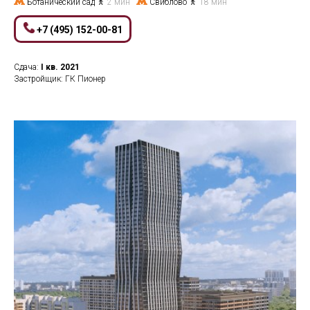
Ботанический сад
2 мин
Свиблово
18 мин
+7 (495) 152-00-81
Сдача:
I кв.
2021
Застройщик: ГК Пионер