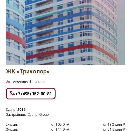
ЖК «Триколор»
Ростокино
14 мин
+7 (495) 152-00-81
Сдача:
2015
Застройщик: Capital Group
2-комн.
от 109.0 м²
от 43,2 млн ₽
3-комн.
от 144.0 м²
от 54,5 млн ₽