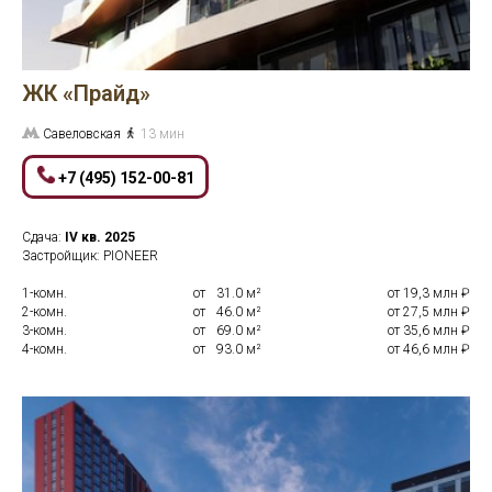
ЖК «Прайд»
Савеловская
13 мин
+7 (495) 152-00-81
Сдача:
IV кв.
2025
Застройщик: PIONEER
1-комн.
от
0
31.0 м²
от 19,3 млн ₽
2-комн.
от
0
46.0 м²
от 27,5 млн ₽
3-комн.
от
0
69.0 м²
от 35,6 млн ₽
4-комн.
от
0
93.0 м²
от 46,6 млн ₽