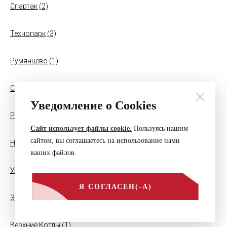
Спартак
(2)
Технопарк
(3)
Румянцево
(1)
Саларьево
(1)
Уведомление о Cookies
Ростокино
(1)
Сайт использует файлы cookie.
Пользуясь нашим
сайтом, вы соглашаетесь на использование нами
Нижегородская
(2)
ваших файлов.
Угрешская
(1)
Я СОГЛАСЕН(-А)
ЗИЛ
(2)
Верхние Котлы
(1)