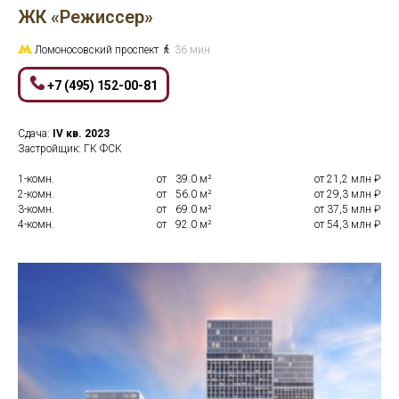
ЖК «Режиссер»
Ломоносовский проспект
36 мин
+7 (495) 152-00-81
Сдача:
IV кв.
2023
Застройщик: ГК ФСК
1-комн.
от
0
39.0 м²
от 21,2 млн ₽
2-комн.
от
0
56.0 м²
от 29,3 млн ₽
3-комн.
от
0
69.0 м²
от 37,5 млн ₽
4-комн.
от
0
92.0 м²
от 54,3 млн ₽