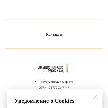
Контакты
ООО «Медиакассир Маркет»
ОГРН 1237700347147
ИНН 9715450460
Реклама на портале:
Уведомление о Cookies
welcome@mediakassir.ru